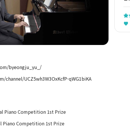
com/byeongju_yu_/
com/channel/UCZ5wh3W3OxKcfP-qWG1biKA
l Piano Competition 1st Prize
l Piano Competition 1st Prize