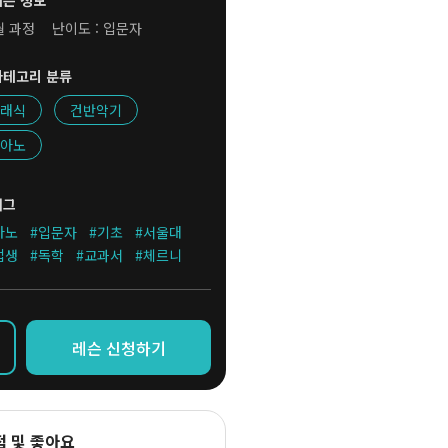
레슨 정보
월 과정
난이도 : 입문자
카테고리 분류
래식
건반악기
아노
태그
아노
#입문자
#기초
#서울대
업생
#독학
#교과서
#체르니
레슨 신청하기
점 및 좋아요