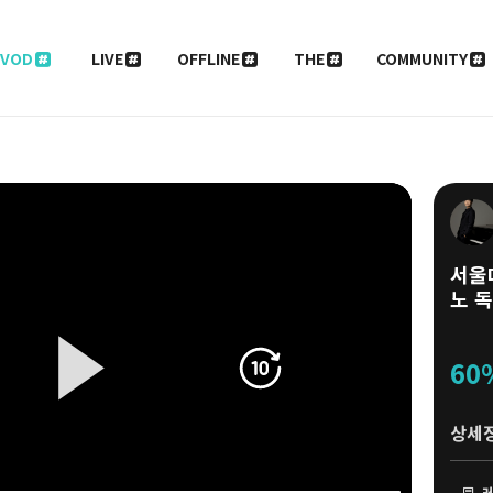
VOD
LIVE
OFFLINE
THE
COMMUNITY
서울
노 
60
상세