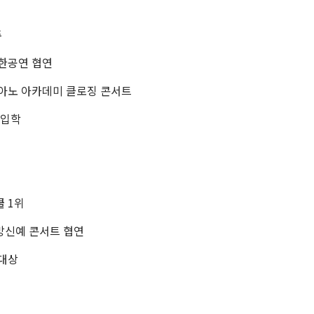
주
한공연 협연
아노 아카데미 클로징 콘서트
 입학
 1위
망신예 콘서트 협연
대상