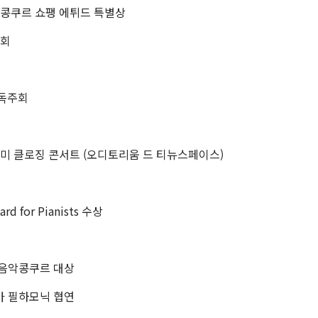
 콩쿠르 쇼팽 에튀드 특별상
주회
 독주회
미 클로징 콘서트 (오디토리움 드 티뉴스페이스)
rd for Pianists 수상
제음악콩쿠르 대상
아 필하모닉 협연