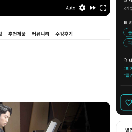
3개
클
럼
추천제품
커뮤니티
수강후기
피
#피
#졸
별