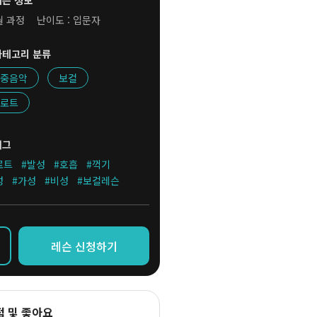
레슨 정보
월 과정
난이도 : 입문자
카테고리 분류
중음악
보컬
로트
태그
로트
#발성
#호흡
#꺽기
성
#가성
#비성
#보컬레슨
레슨 신청하기
점 및 좋아요