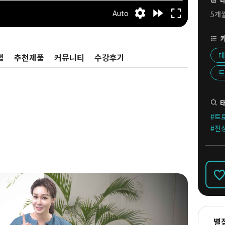
5개
대
럼
추천제품
커뮤니티
수강후기
트
#트
#진
별