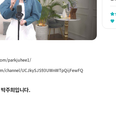
com/parkjuhee1/
com/channel/UCJkySJS93UWnWTpQijFewFQ
 박주희입니다.