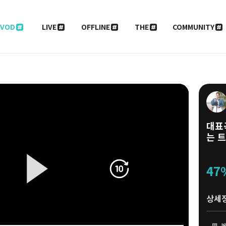
VOD
LIVE
OFFLINE
THE
COMMUNITY
대표
는 
47
상세