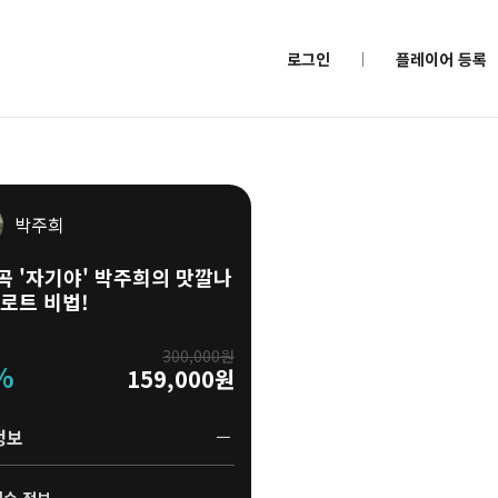
로그인
플레이어 등록
박주희
곡 '자기야' 박주희의 맛깔나
트로트 비법!
300,000원
%
159,000원
정보