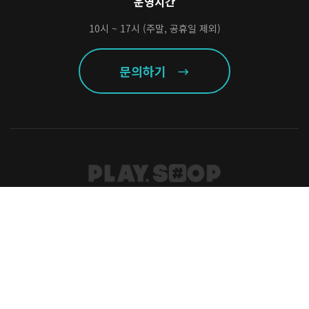
운영시간
10시 ~ 17시 (주말, 공휴일 제외)
문의하기
법인명(상호) : 에이치디씨영창㈜ 대표 : 김병철
사업자등록번호 : 137-81-00558
사업자번호조회 >
통신판매업신고번호 : 제 2011 인천서구 0218호
개인정보관리자 : 이성원
주소 : 인천광역시 서구 봉수대로 196 HDC영창