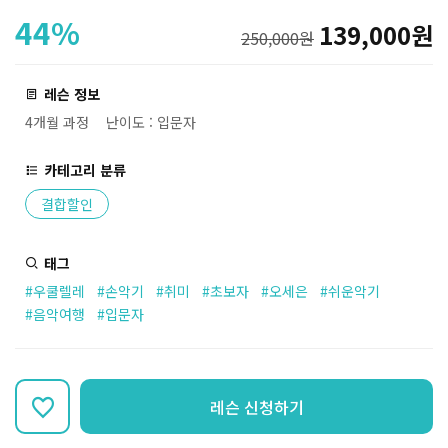
44%
139,000원
250,000원
레슨 정보
4개월 과정
난이도 : 입문자
카테고리 분류
결합할인
태그
#우쿨렐레
#손악기
#취미
#초보자
#오세은
#쉬운악기
#음악여행
#입문자
레슨 신청하기