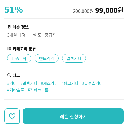
51%
99,000원
200,000원
레슨 정보
3개월 과정
난이도 : 중급자
카테고리 분류
대중음악
밴드악기
일렉기타
태그
#기타
#일렉기타
#재즈기타
#펑크기타
#블루스기타
#기타솔로
#기타코드톤
레슨 신청하기